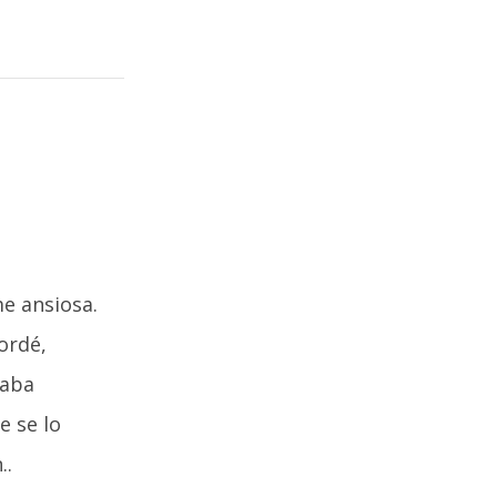
e ansiosa.
ordé,
taba
e se lo
..