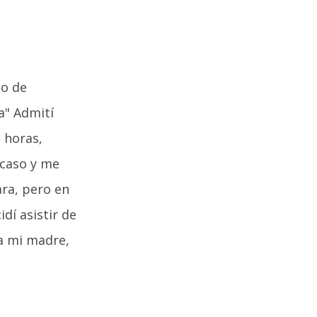
lo de
a" Admití
 horas,
 caso y me
ara, pero en
dí asistir de
 a mi madre,