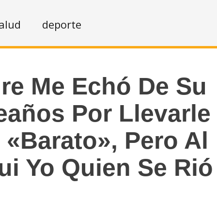
alud
deporte
re Me Echó De Su
años Por Llevarle
 «barato», Pero Al
Fui Yo Quien Se Rió