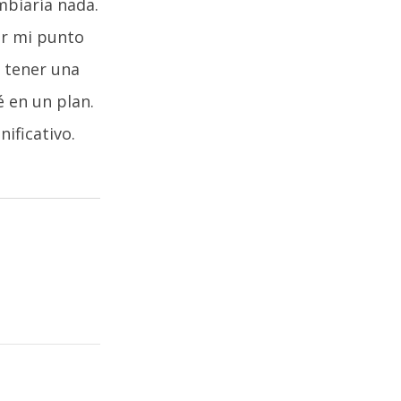
mbiaría nada.
ar mi punto
 tener una
 en un plan.
ificativo.