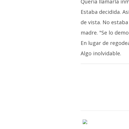
Quería llamarla in
Estaba decidida. A
de vista. No estab
madre. "Se lo demos
En lugar de regodea
Algo inolvidable.