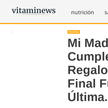
nutrición
s
.
Mundial
Mi Mad
Cumple
Regalo
Final 
Última.