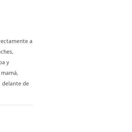
irectamente a
oches,
ba y
e mamá,
, delante de