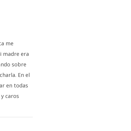
sta me
Mi madre era
ando sobre
harla. En el
lar en todas
 y caros