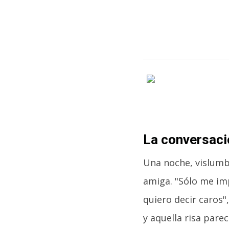
La conversac
Una noche, vislumb
amiga. "Sólo me imp
quiero decir caros"
y aquella risa pare