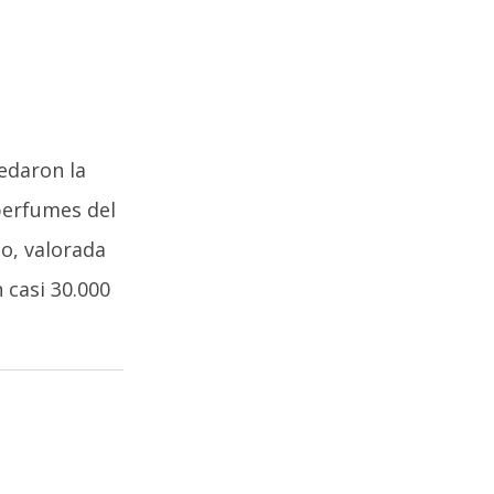
s
edaron la
perfumes del
o, valorada
 casi 30.000