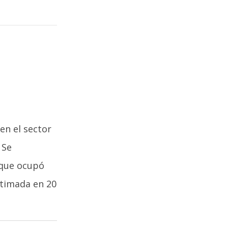
en el sector
 Se
o que ocupó
stimada en 20