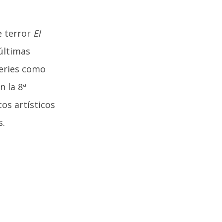
e terror
El
 últimas
series como
 la 8ª
tos artísticos
s.