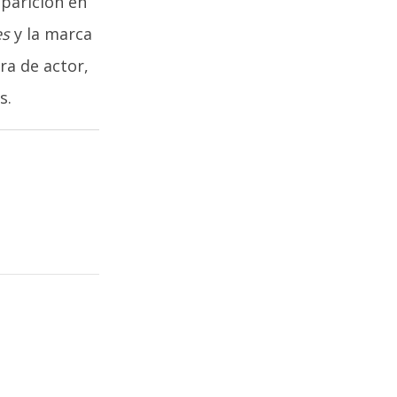
aparición en
es
y la marca
ra de actor,
s.