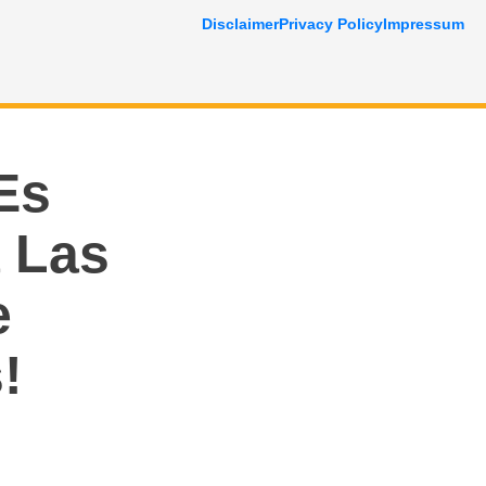
Disclaimer
Privacy Policy
Impressum
Es
 Las
e
!