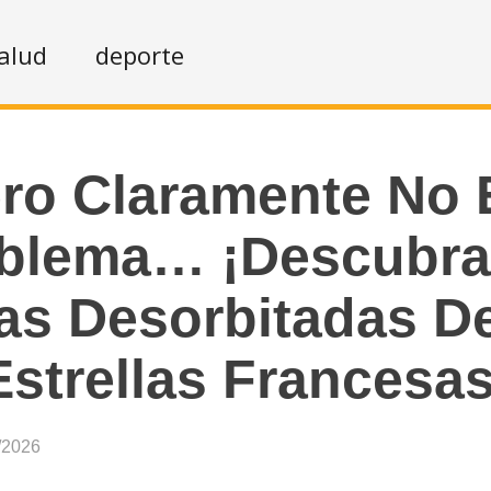
alud
deporte
ero Claramente No 
blema… ¡Descubra
as Desorbitadas D
Estrellas Francesas
/2026